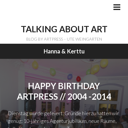
Skip
to
PRI
ME
content
TALKING ABOUT ART
BLOG BY ARTPRESS – UTE WEINGARTEN
Hanna & Kerttu
HAPPY BIRTHDAY
ARTPRESS // 2004 -2014
Dienstag wurde gefeiert. Gründe hierzu hatten wir
genug: 10-jähriges Agenturjubiläum, neue Räume,