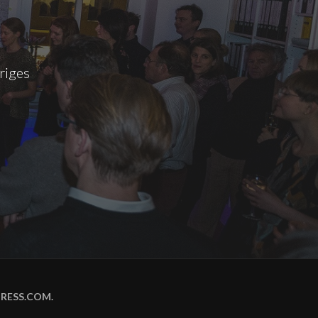
riges
RESS.COM
.