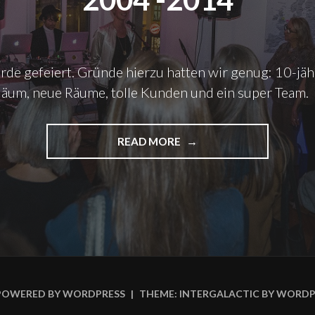
D
T
.
L
de gefeiert. Gründe hierzu hatten wir genug: 10-jäh
I
C
läum, neue Räume, tolle Kunden und ein super Team.
H
T
Z
READ MORE
"
E
H
I
A
C
P
H
P
N
Y
U
B
N
I
G
R
E
T
POWERED BY WORDPRESS
|
THEME: INTERGALACTIC BY
WORDP
N
H
V