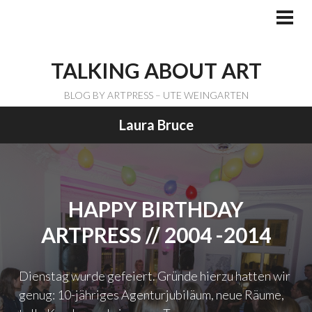
Skip
to
PRI
ME
content
TALKING ABOUT ART
BLOG BY ARTPRESS – UTE WEINGARTEN
Laura Bruce
HAPPY BIRTHDAY
ARTPRESS // 2004 -2014
Dienstag wurde gefeiert. Gründe hierzu hatten wir
genug: 10-jähriges Agenturjubiläum, neue Räume,