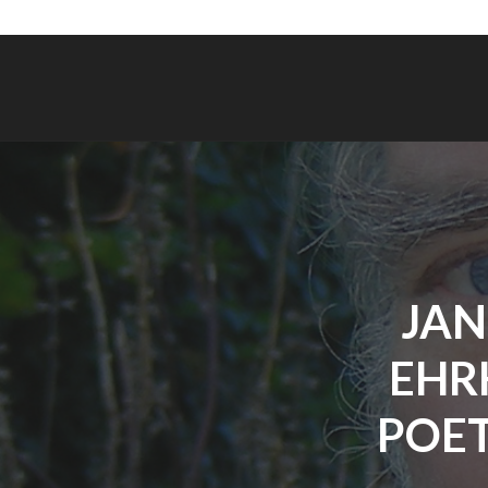
JAN
EHR
POE