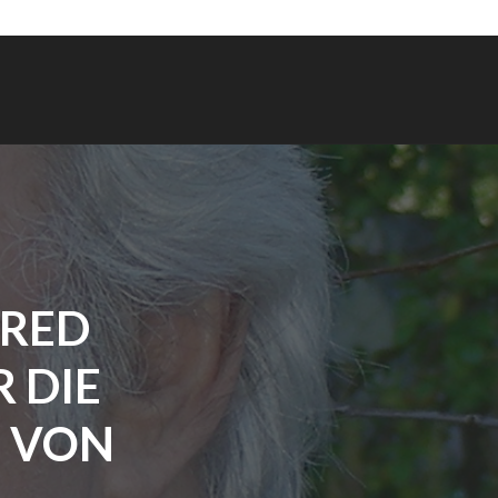
FRED
 DIE
 VON