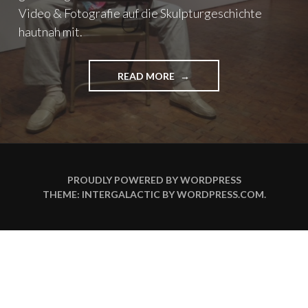
Video & Fotografie auf die Skulpturgeschichte
hautnah mit.
READ MORE
"
D
O
N
´
T
M
I
PROUDLY POWERED BY WORDPRESS
S
THEME: INTERGALACTIC BY
WORDPRESS.COM
.
S
T
H
I
S
"