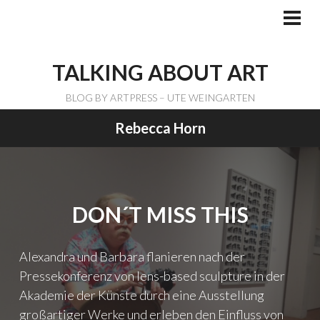
Skip
to
PRI
ME
content
TALKING ABOUT ART
BLOG BY ARTPRESS – UTE WEINGARTEN
Rebecca Horn
DON´T MISS THIS
Alexandra und Barbara flanieren nach der
Pressekonferenz von lens-based sculpture in der
Akademie der Künste durch eine Ausstellung
großartiger Werke und erleben den Einfluss von