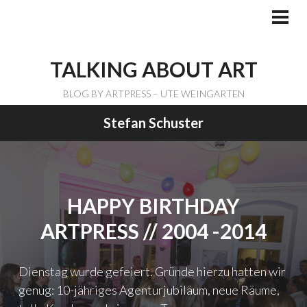
Skip
to
PRI
ME
content
TALKING ABOUT ART
BLOG BY ARTPRESS – UTE WEINGARTEN
Stefan Schuster
HAPPY BIRTHDAY
ARTPRESS // 2004 -2014
Dienstag wurde gefeiert. Gründe hierzu hatten wir
genug: 10-jähriges Agenturjubiläum, neue Räume,