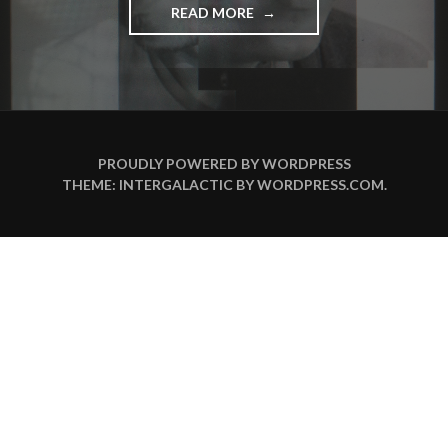
READ MORE
"
L
I
C
H
T
P
A
PROUDLY POWERED BY WORDPRESS
R
THEME: INTERGALACTIC BY
WORDPRESS.COM
.
A
S
I
T
E
N
I
M
H
A
U
S