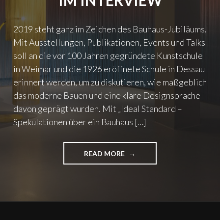
IM INTERVIEW
2019 steht ganz im Zeichen des Bauhaus-Jubiläums.
Mit Ausstellungen, Publikationen, Events und Talks
soll an die vor 100 Jahren gegründete Kunstschule
in Weimar und die 1926 eröffnete Schule in Dessau
erinnert werden, um zu diskutieren, wie maßgeblich
das moderne Bauen und eine klare Designsprache
davon geprägt wurden. Mit „Ideal Standard –
Spekulationen über ein Bauhaus […]
READ MORE
"
„
I
D
E
A
L