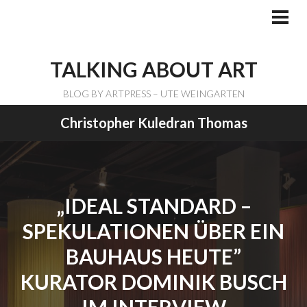
Skip
to
PRI
ME
content
TALKING ABOUT ART
BLOG BY ARTPRESS – UTE WEINGARTEN
Christopher Kuledran Thomas
„IDEAL STANDARD –
SPEKULATIONEN ÜBER EIN
BAUHAUS HEUTE”
KURATOR DOMINIK BUSCH