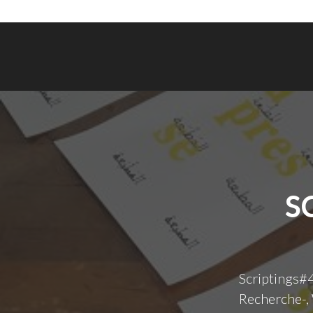
S
Scriptings#4
Recherche-,