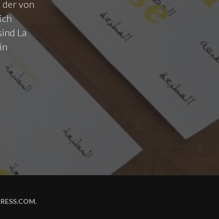
 der von
ich
sind La
in
RESS.COM
.