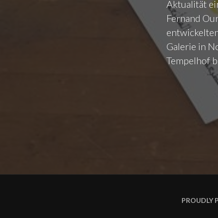
Aktualität 
Fernand Our
entwickelten
Galerie in No
Tempelhof b
PROUDLY 