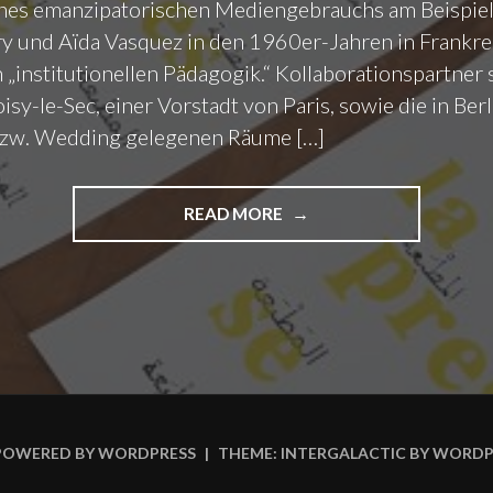
eines emanzipatorischen Mediengebrauchs am Beispiel
y und Aïda Vasquez in den 1960er-Jahren in Frankre
 „institutionellen Pädagogik.“ Kollaborationspartner 
isy-le-Sec, einer Vorstadt von Paris, sowie die in Berl
zw. Wedding gelegenen Räume […]
READ MORE
"
S
C
R
I
P
T
I
N
G
POWERED BY WORDPRESS
|
THEME: INTERGALACTIC BY
WORDP
S
#