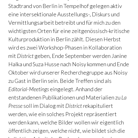
Stadtrand von Berlin in Tempelhof gelegen aktiv
eine intersektionale Ausstellungs-, Diskurs und
Vermittlungsarbeit betreibt und für mich zu den
wichtigsten Orten für eine zeitgenössisch-kritische
Kulturproduktion in Berlin zählt. Diesen Herbst
wird es zwei Workshop-Phasen in Kollaboration
mit
District
geben, Ende September werden Janine
Halka und Suza Husse nach Noisy kommen und Ende
Oktober wird unserer Recherchegruppe aus Noisy
zu Gast in Berlin sein. Beide Treffen sind als
Editorial-Meetings
eingelegt. Anhand der
entstandenen Publikationen und Materialien zu
La
Presse
soll im Dialog mit
District r
ekapituliert
werden, wie ein solches Projekt repräsentiert
werden kann, welche Bilder wollen wir eigentlich
öffentlich zeigen, welche nicht, wie bildet sich die