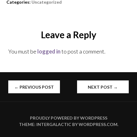
Categories:
Uncategorized
Leave a Reply
You must be
logged in
to post a comment.
←
PREVIOUS POST
NEXT POST
→
POST
NAVIGATION
PROUDLY POWERED BY WORDPRESS
THEME: INTERGALACTIC BY
WORDPRESS.COM
.