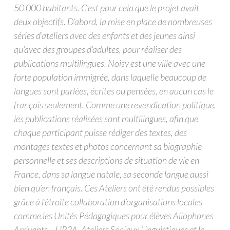
50 000 habitants. C’est pour cela que le projet avait
deux objectifs. D’abord, la mise en place de nombreuses
séries d’ateliers avec des enfants et des jeunes ainsi
qu’avec des groupes d’adultes, pour réaliser des
publications multilingues. Noisy est une ville avec une
forte population immigrée, dans laquelle beaucoup de
langues sont parlées, écrites ou pensées, en aucun cas le
français seulement. Comme une revendication politique,
les publications réalisées sont multilingues, afin que
chaque participant puisse rédiger des textes, des
montages textes et photos concernant sa biographie
personnelle et ses descriptions de situation de vie en
France, dans sa langue natale, sa seconde langue aussi
bien qu’en français. Ces Ateliers ont été rendus possibles
grâce à l’étroite collaboration d’organisations locales
comme les Unités Pédagogiques pour élèves Allophones
Arrivants – UP2A, Ateliers Sociaux Linguistiques et le