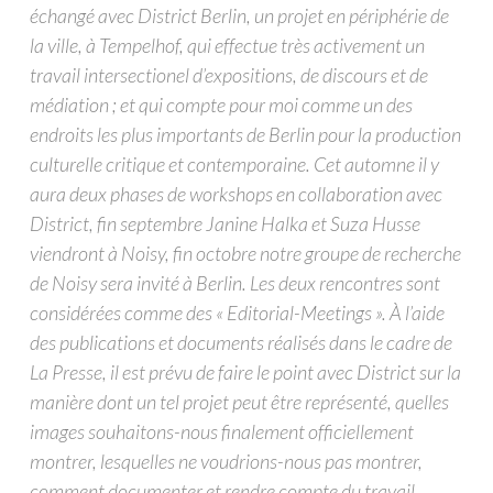
échangé avec District Berlin, un projet en périphérie de
la ville, à Tempelhof, qui effectue très activement un
travail intersectionel d’expositions, de discours et de
médiation ; et qui compte pour moi comme un des
endroits les plus importants de Berlin pour la production
culturelle critique et contemporaine. Cet automne il y
aura deux phases de workshops en collaboration avec
District, fin septembre Janine Halka et Suza Husse
viendront à Noisy, fin octobre notre groupe de recherche
de Noisy sera invité à Berlin. Les deux rencontres sont
considérées comme des « Editorial-Meetings ». À l’aide
des publications et documents réalisés dans le cadre de
La Presse, il est prévu de faire le point avec District sur la
manière dont un tel projet peut être représenté, quelles
images souhaitons-nous finalement officiellement
montrer, lesquelles ne voudrions-nous pas montrer,
comment documenter et rendre compte du travail