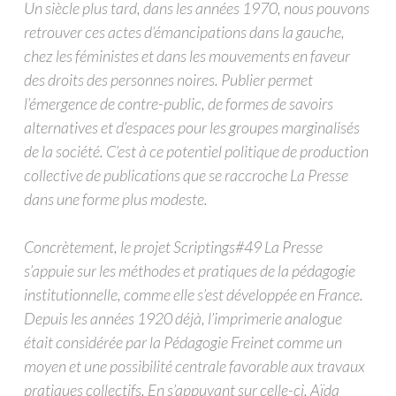
Un siècle plus tard, dans les années 1970, nous pouvons
retrouver ces actes d’émancipations dans la gauche,
chez les féministes et dans les mouvements en faveur
des droits des personnes noires. Publier permet
l’émergence de contre-public, de formes de savoirs
alternatives et d’espaces pour les groupes marginalisés
de la société. C’est à ce potentiel politique de production
collective de publications que se raccroche La Presse
dans une forme plus modeste.
Concrètement, le projet Scriptings#49 La Presse
s’appuie sur les méthodes et pratiques de la pédagogie
institutionnelle, comme elle s’est développée en France.
Depuis les années 1920 déjà, l’imprimerie analogue
était considérée par la Pédagogie Freinet comme un
moyen et une possibilité centrale favorable aux travaux
pratiques collectifs. En s’appuyant sur celle-ci, Aïda