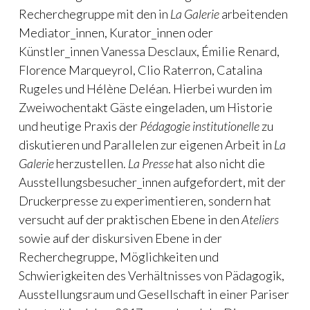
Recherchegruppe mit den in
La Galerie
arbeitenden
Mediator_innen, Kurator_innen oder
Künstler_innen Vanessa Desclaux, Émilie Renard,
Florence Marqueyrol, Clio Raterron, Catalina
Rugeles und Hélène Deléan. Hierbei wurden im
Zweiwochentakt Gäste eingeladen, um Historie
und heutige Praxis der
Pédagogie institutionelle
zu
diskutieren und Parallelen zur eigenen Arbeit in
La
Galerie
herzustellen.
La Presse
hat also nicht die
Ausstellungsbesucher_innen aufgefordert, mit der
Druckerpresse zu experimentieren, sondern hat
versucht auf der praktischen Ebene in den
Ateliers
sowie auf der diskursiven Ebene in der
Recherchegruppe, Möglichkeiten und
Schwierigkeiten des Verhältnisses von Pädagogik,
Ausstellungsraum und Gesellschaft in einer Pariser