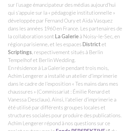
sur l’usage émancipateur des médias aujourd’hui
qui s’appuie sur la « pédagogie instituti
onnelle »
développée par Fernand Oury et Aïda Vasquez
dans les années 1960 en France. Les partenaires de
la collaboration sont
La Galerie
à Noisy-le-Sec, en
région parisienne, et les espaces
District
et
Scriptings
, respectivement situés à Berlin
Tempelhof et Berlin Wedding.
En résidence à La Galerie pendant trois mois,
Achim Lengerer a installé un atelier d’imprimerie
dans le cadre de l’exposition « Tes mains dans mes
chaussures » (Commissariat : Émilie Renard et
Vanessa Desclaux). Ainsi, l’atelier d’imprimerie a
été utilisé par différents groupes locales et
structures sociales pour produire des publications.
Achim Lengerer répond à nos questions sur ce