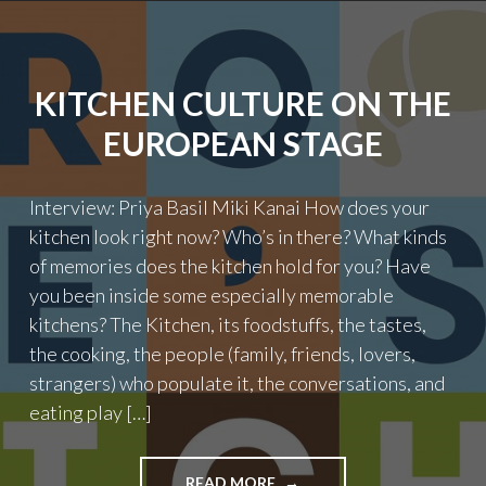
E
N
:
W
KITCHEN CULTURE ON THE
O
D
EUROPEAN STAGE
A
S
M
Interview: Priya Basil Miki Kanai How does your
E
kitchen look right now? Who’s in there? What kinds
E
R
of memories does the kitchen hold for you? Have
A
you been inside some especially memorable
L
kitchens? The Kitchen, its foodstuffs, the tastes,
L
E
the cooking, the people (family, friends, lovers,
S
strangers) who populate it, the conversations, and
B
eating play […]
E
S
T
READ MORE
"
I