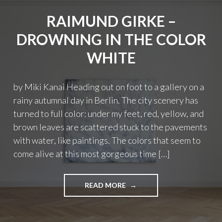
D
A
O
RAIMUND GIRKE –
N
C
T
DROWNING IN THE COLOR
U
–
M
A
WHITE
E
P
N
P
T
R
by Miki Kanai Heading out on foot to a gallery on a
A
E
R
rainy autumnal day in Berlin. The city scenery has
C
Y
turned to full color: under my feet, red, yellow, and
I
:
A
brown leaves are scattered stuck to the pavements
"
T
with water, like paintings. The colors that seem to
I
come alive at this most gorgeous time […]
N
G
T
H
READ MORE
"
E
R
A
A
P
I