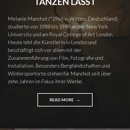
TANZEN LÄSST
P
O
U
Melanie Manchot (*1966 in Witten, Deutschland)
R
studierte von 1988 bis 1989 an der New York
–
University und am Royal College of Art London.
W
I
Heute lebt die Künstlerin in London und
E
beschäftigt sich vor allem mit der
D
Zusammenführung von Film, Fotografie und
I
E
Installation. Besonders Berglandschaften und
I
Wintersportorte stehen für Manchot seit über
R
zehn Jahren im Fokus ihrer Werke.
A
N
I
READ MORE
"
S
M
C
E
H
L
E
A
K