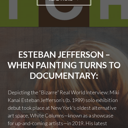
K
M
I
M
T
T
C
"
H
E
N
C
ESTEBAN JEFFERSON –
U
L
WHEN PAINTING TURNS TO
T
U
DOCUMENTARY:
R
E
O
Depicting the “Bizarre” Real World Interview: Miki
N
Kanai Esteban Jefferson’s (b. 1989) solo exhibition
T
debut took place at New York’s oldest alternative
H
E
art space, White Columns—known as a showcase
E
for up-and-coming artists—in 2019. His latest
U