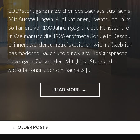
T
O
2019 steht ganz im Zeichen des Bauhaus-Jubiläums.
"
R
&
Mit Ausstellungen, Publikationen, Events und Talks
N
soll an die vor 100 Jahren gegründete Kunstschule
E
in Weimar und die 1926 eröffnete Schule in Dessau
W
T
erinnert werden, um zu diskutieren, wie maßgeblich
O
das moderne Bauen und eine klare Designsprache
N
davon geprägt wurden. Mit „Ideal Standard –
S
Spekulationen über ein Bauhaus […]
T
I
P
E
READ MORE
"
N
„
D
I
I
D
A
E
T
A
←
OLDER POSTS
I
POSTS
L
N
S