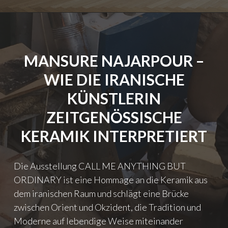
P
M
R
U
O
N
P
D
R
G
MANSURE NAJARPOUR –
I
I
A
R
WIE DIE IRANISCHE
T
K
I
E
KÜNSTLERIN
O
–
N
D
ZEITGENÖSSISCHE
A
R
KERAMIK INTERPRETIERT
P
O
P
W
L
N
Die Ausstellung CALL ME ANYTHING BUT
I
I
C
N
ORDINARY ist eine Hommage an die Keramik aus
A
G
dem iranischen Raum und schlägt eine Brücke
B
I
zwischen Orient und Okzident, die Tradition und
L
N
Y
T
Moderne auf lebendige Weise miteinander