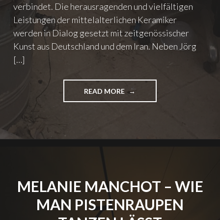
"
H
verbindet. Die herausragenden und vielfältigen
E
Leistungen der mittelalterlichen Keramiker
C
werden in Dialog gesetzt mit zeitgenössischer
O
L
Kunst aus Deutschland und dem Iran. Neben Jörg
O
[…]
R
W
H
READ MORE
"
I
M
T
A
E
N
"
S
U
R
E
N
MELANIE MANCHOT – WIE
A
J
MAN PISTENRAUPEN
A
R