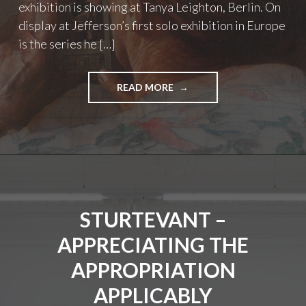
exhibition is showing at Tanya Leighton, Berlin. On
R
O
display at Jefferson’s first solo exhibition in Europe
P
is the series he […]
E
A
N
READ MORE
"
S
E
T
S
A
T
G
E
E
B
"
A
N
J
STURTEVANT –
E
F
APPRECIATING THE
F
E
APPROPRIATION
R
S
APPLICABLY
O