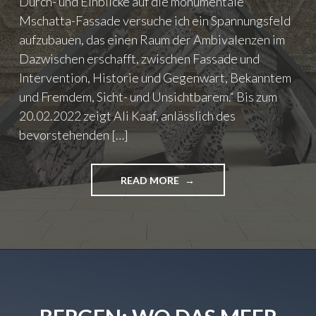
Durch- und Einblicke auf die monumentale
Mschatta-Fassade versuche ich ein Spannungsfeld
aufzubauen, das einen Raum der Ambivalenzen im
Dazwischen erschafft, zwischen Fassade und
Intervention, Historie und Gegenwart, Bekanntem
und Fremdem, Sicht- und Unsichtbarem.“ Bis zum
20.02.2022 zeigt Ali Kaaf, anlässlich des
bevorstehenden […]
READ MORE
"
E
I
N
I
N
T
E
R
V