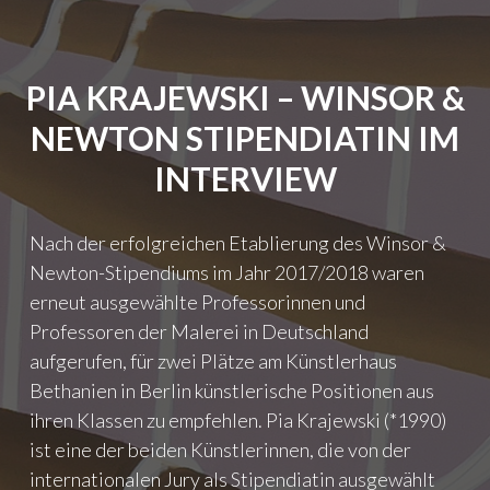
N
Ü
I
N
E
S
M
T
PIA KRAJEWSKI – WINSOR &
A
L
N
E
NEWTON STIPENDIATIN IM
C
R
H
I
INTERVIEW
O
N
T
Z
–
E
Nach der erfolgreichen Etablierung des Winsor &
W
I
Newton-Stipendiums im Jahr 2017/2018 waren
I
T
erneut ausgewählte Professorinnen und
E
G
M
E
Professoren der Malerei in Deutschland
A
N
aufgerufen, für zwei Plätze am Künstlerhaus
N
Ö
Bethanien in Berlin künstlerische Positionen aus
P
S
I
S
ihren Klassen zu empfehlen. Pia Krajewski (*1990)
S
I
ist eine der beiden Künstlerinnen, die von der
T
S
internationalen Jury als Stipendiatin ausgewählt
E
C