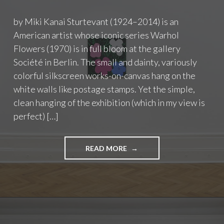
N
–
by Miki Kanai Sturtevant (1924–2014) is an
W
American artist whose iconic series Warhol
H
Flowers (1970) is in full bloom at the gallery
E
N
Société in Berlin. The small and dainty, variously
P
colorful silkscreen works-on-canvas hang on the
A
white walls like postage stamps. Yet the simple,
I
clean hanging of the exhibition (which in my view is
N
T
perfect) […]
I
N
G
READ MORE
"
T
S
U
T
R
U
N
R
S
T
T
E
O
V