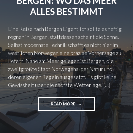
BERGEN: WO DAS MEER
I
ALLES BESTIMMT
E
W
M
Eine Reise nach Bergen Eigentlich sollte es heftig
I
regnen in Bergen, stattdessen scheint die Sonne.
T
A
Selbst modernste Technik schafft es nicht hier im
L
westlichen Norwegen eine präzise Vorhersage zu
I
liefern. Nahe am Meer gelegen ist Bergen, die
K
A
zweitgrößte Stadt Norwegens, der Natur und
A
deren eigenen Regeln ausgesetzt. Es gibt keine
F
Gewissheit über die nächste Wetterlage. […]
"
READ MORE
"
B
E
R
G