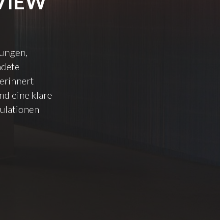
VIEW
lungen,
ndete
erinnert
d eine klare
ulationen