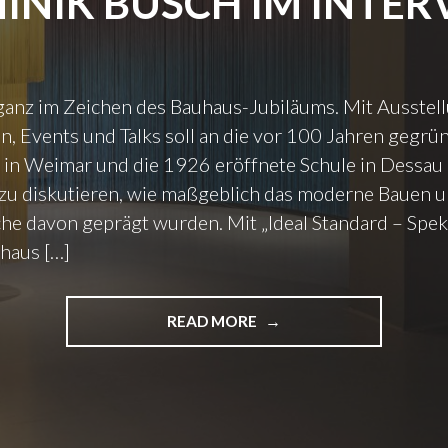
INIK BUSCH IM INTER
ganz im Zeichen des Bauhaus-Jubiläums. Mit Ausstel
n, Events und Talks soll an die vor 100 Jahren gegrü
 in Weimar und die 1926 eröffnete Schule in Dessau 
zu diskutieren, wie maßgeblich das moderne Bauen un
he davon geprägt wurden. Mit „Ideal Standard – Spek
haus […]
READ MORE
"
„
I
D
E
A