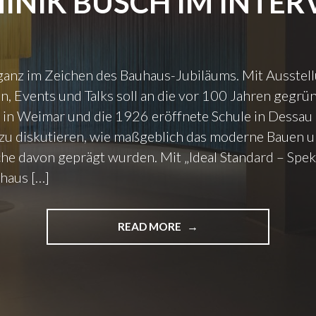
INIK BUSCH IM INTER
ganz im Zeichen des Bauhaus-Jubiläums. Mit Ausstel
n, Events und Talks soll an die vor 100 Jahren gegrü
 in Weimar und die 1926 eröffnete Schule in Dessau 
zu diskutieren, wie maßgeblich das moderne Bauen un
he davon geprägt wurden. Mit „Ideal Standard – Spek
haus […]
READ MORE
"
„
I
D
E
A