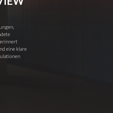
VIEW
lungen,
ndete
erinnert
d eine klare
ulationen