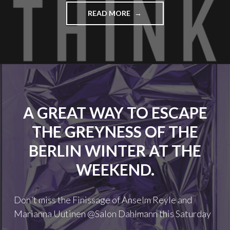
E
READ MORE
"
S
E
S
I
/
N
/
B
2
L
0
I
0
C
4
K
-
A GREAT WAY TO ESCAPE
E
2
I
THE GREYNESS OF THE
0
N
1
D
BERLIN WINTER AT THE
4
I
"
E
WEEKEND.
S
A
M
Don´t miss the Finissage of Anselm Reyle and
M
Marianna Uutinen @Salon Dahlmann this Saturday
L
U