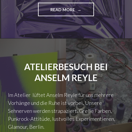
N
READ MORE
"
G
A
W
G
E
R
M
E
H
A
Ö
T
N
W
E
A
R
ATELIERBESUCH BEI
Y
"
T
ANSELM REYLE
O
E
S
Im Atelier lüftet Anselm Reyle für uns mehrere
C
Vorhänge und die Ruhe ist vorbei. Unsere
A
P
Sehnerven werden strapaziert. Grelle Farben,
E
Punkrock-Attitüde, lustvolles Experimentieren,
T
Glamour, Berlin.
H