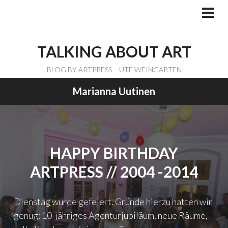
Skip
to
PRI
ME
content
TALKING ABOUT ART
BLOG BY ARTPRESS – UTE WEINGARTEN
Marianna Uutinen
HAPPY BIRTHDAY
ARTPRESS // 2004 -2014
Dienstag wurde gefeiert. Gründe hierzu hatten wir
genug: 10-jähriges Agenturjubiläum, neue Räume,