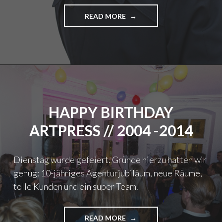
READ MORE
"
S
A
T
C
H
H
O
Y
HAPPY BIRTHDAY
T
O
ARTPRESS // 2004 -2014
N
T
H
Dienstag wurde gefeiert. Gründe hierzu hatten wir
E
genug: 10-jähriges Agenturjubiläum, neue Räume,
A
F
tolle Kunden und ein super Team.
R
O
S
READ MORE
"