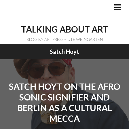
Skip
to
PRI
ME
content
TALKING ABOUT ART
BLOG BY ARTPRESS – UTE WEINGARTEN
Satch Hoyt
SATCH HOYT ON THE AFRO
SONIC SIGNIFIER AND
BERLIN AS A CULTURAL
MECCA