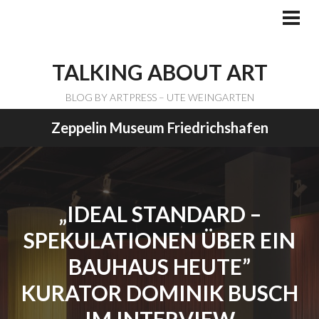
Skip
to
PRI
ME
content
TALKING ABOUT ART
BLOG BY ARTPRESS – UTE WEINGARTEN
Zeppelin Museum Friedrichshafen
„IDEAL STANDARD –
SPEKULATIONEN ÜBER EIN
BAUHAUS HEUTE”
KURATOR DOMINIK BUSCH