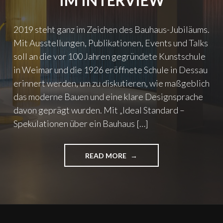
IM INTERVIEW
2019 steht ganz im Zeichen des Bauhaus-Jubiläums.
Mit Ausstellungen, Publikationen, Events und Talks
soll an die vor 100 Jahren gegründete Kunstschule
in Weimar und die 1926 eröffnete Schule in Dessau
erinnert werden, um zu diskutieren, wie maßgeblich
das moderne Bauen und eine klare Designsprache
davon geprägt wurden. Mit „Ideal Standard –
Spekulationen über ein Bauhaus […]
READ MORE
"
„
I
D
E
A
L