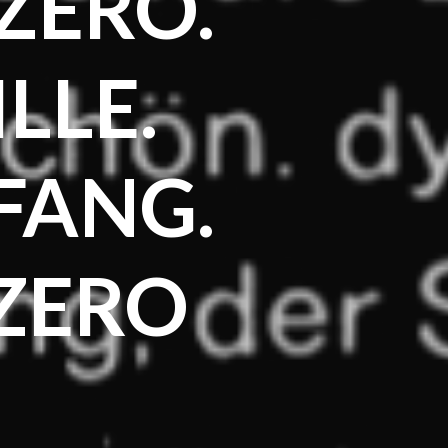
ZERO.
ILLE.
FANG.
 ZERO