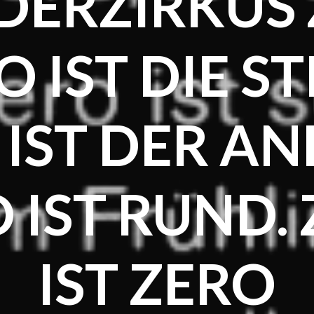
ERZIRKUS 
 IST DIE ST
 IST DER AN
 IST RUND.
IST ZERO