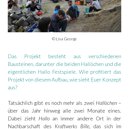
© Lisa George
Das Projekt besteht aus verschiedenen
Bausteinen, darunter die beiden Hallöchen und die
eigentlichen Hallo Festspiele. Wie profitiert das
Projekt von diesem Aufbau, wie sieht Euer Konzept
aus?
Tatsächlich gibt es noch mehr als zwei
Hallöchen
–
über das Jahr hinweg alle zwei Monate eines.
Dabei zieht
Hallo
an immer andere Ort in der
Nachbarschaft des
Kraftwerks Bille
, das sich im