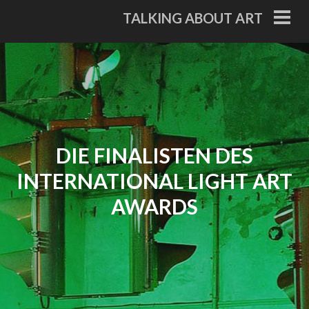
Skip
TALKING ABOUT ART
to
PRI
ME
content
DIE FINALISTEN DES
INTERNATIONAL LIGHT ART
AWARDS