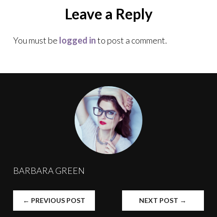
Leave a Reply
You must be
logged in
to post a comment.
BARBARA GREEN
←
PREVIOUS POST
NEXT POST
→
POST