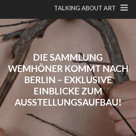
Skip
TALKING ABOUT ART
to
PRI
ME
content
DIE SAMMLUNG
WEMHÖNER KOMMT NACH
BERLIN – EXKLUSIVE
EINBLICKE ZUM
AUSSTELLUNGSAUFBAU!