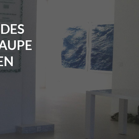
 DES
SAUPE
EN