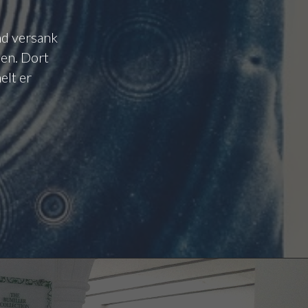
nd versank
en. Dort
elt er