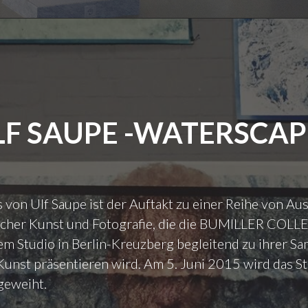
S
S
C
T
A
F
P
E
E
S
S
T
–
I
W
V
LF SAUPE -WATERSCAP
A
A
N
L
D
A
E
U
L
F
von Ulf Saupe ist der Auftakt zu einer Reihe von Au
D
S
scher Kunst und Fotografie, die die BUMILLER COL
E
T
S
.
rem Studio in Berlin-Kreuzberg begleitend zu ihrer 
W
P
Kunst präsentieren wird. Am 5. Juni 2015 wird das Stu
A
A
ngeweiht.
S
U
S
L