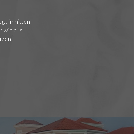
egt inmitten
r wie aus
eißen