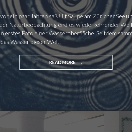
vor ein paar Jahren saß Ulf Saupe am Züricher See u
in der Naturbeobachtung endlos wiederkehrender Well
in erstes Foto einer Wasseroberfläche. Seitdem samm
 das Wasser dieser Welt.
READ MORE
"
D
E
R
T
E
U
E
R
S
T