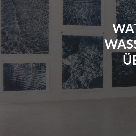
WAT
WASS
Ü