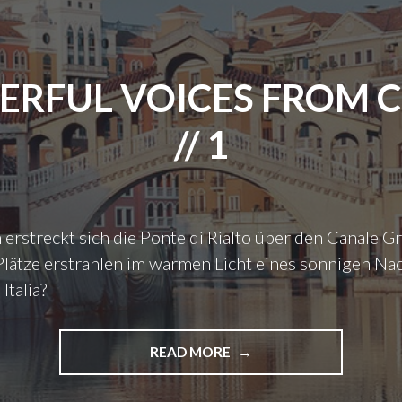
O
N
I
"
C
E
RFUL VOICES FROM 
S
F
// 1
R
O
M
C
H
 erstreckt sich die Ponte di Rialto über den Canale G
I
N
Plätze erstrahlen im warmen Licht eines sonnigen Na
A
Italia?
/
/
2
READ MORE
"
"
P
O