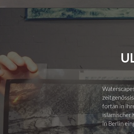
U
Waterscapes 
zeitgenössi
fortan in ih
islamischer 
in Berlin ei