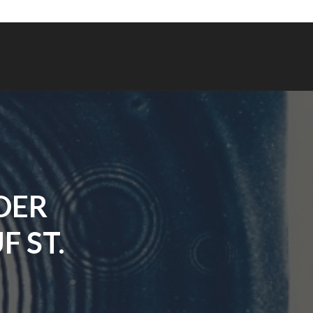
DER
F ST.