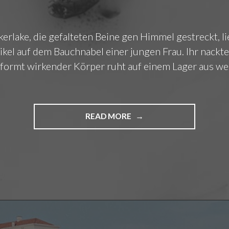
E
E
Ü
S
B
kerlake, die gefalteten Beine gen Himmel gestreckt, li
"
E
R
ikel auf dem Bauchnabel einer jungen Frau. Ihr nackte
S
eformt wirkender Körper ruht auf einem Lager aus w
E
I
N
E
READ MORE
"
C
P
Y
O
A
W
N
E
O
R
T
F
O
U
P
L
I
V
E