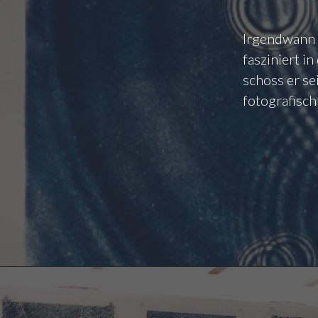
Irgendwann 
fasziniert 
schoss er se
fotografisch