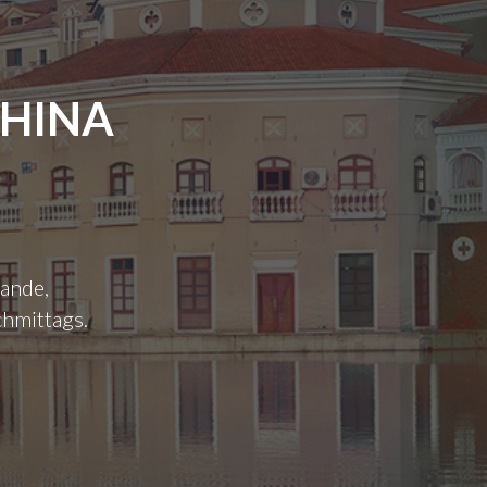
CHINA
rande,
chmittags.