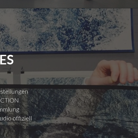
ES
sstellungen
LECTION
Sammlung
dio offiziell