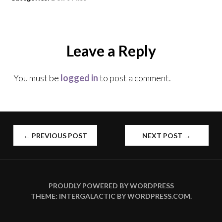
Leave a Reply
You must be
logged in
to post a comment.
←
PREVIOUS POST
NEXT POST
→
POST
NAVIGATION
PROUDLY POWERED BY WORDPRESS
THEME: INTERGALACTIC BY
WORDPRESS.COM
.