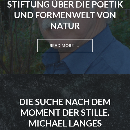
STIFTUNG ÜBER DIE POETIK
E
U
UND FORMENWELT VON
N
NATUR
D
A
R
C
READ MORE
"
H
J
I
A
T
N
E
O
K
S
T
F
U
R
R
E
–
DIE SUCHE NACH DEM
C
E
O
I
MOMENT DER STILLE.
T
N
I
MICHAEL LANGES
G
N
E