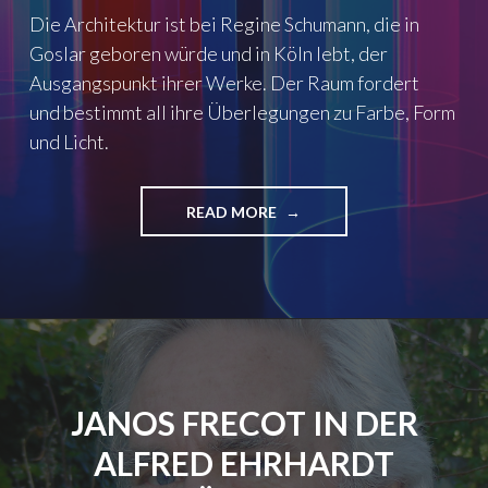
Die Architektur ist bei Regine Schumann, die in
Goslar geboren würde und in Köln lebt, der
Ausgangspunkt ihrer Werke. Der Raum fordert
und bestimmt all ihre Überlegungen zu Farbe, Form
und Licht.
READ MORE
"
Ü
B
E
R
F
A
R
B
JANOS FRECOT IN DER
R
Ä
ALFRED EHRHARDT
U
M