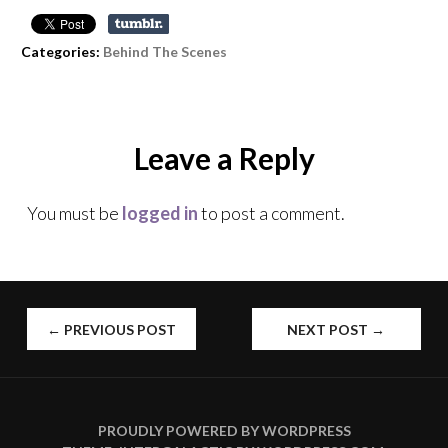
Categories:
Behind The Scenes
Leave a Reply
You must be
logged in
to post a comment.
←
PREVIOUS POST
NEXT POST
→
POST
NAVIGATION
PROUDLY POWERED BY WORDPRESS