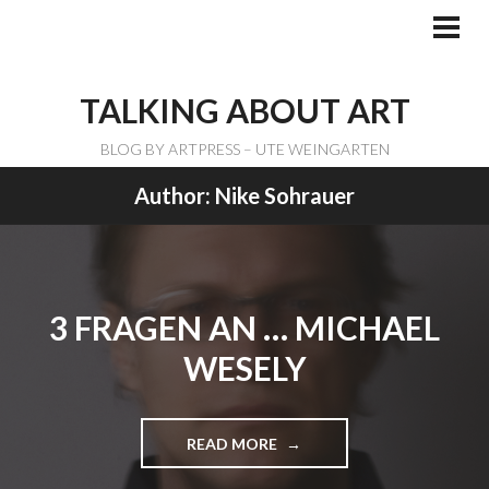
Skip
to
PRI
ME
content
TALKING ABOUT ART
BLOG BY ARTPRESS – UTE WEINGARTEN
Author:
Nike Sohrauer
3 FRAGEN AN … MICHAEL
WESELY
READ MORE
"
3