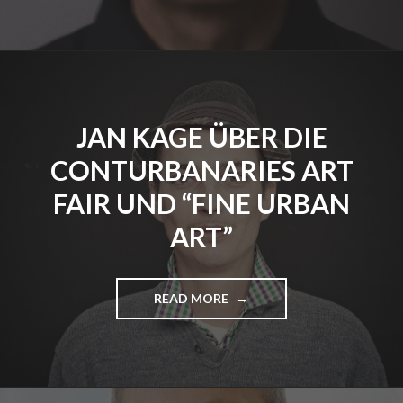
F
R
A
G
E
N
A
JAN KAGE ÜBER DIE
N
…
CONTURBANARIES ART
M
I
FAIR UND “FINE URBAN
C
H
ART”
A
E
L
READ MORE
"
W
J
E
A
S
N
E
K
L
A
Y