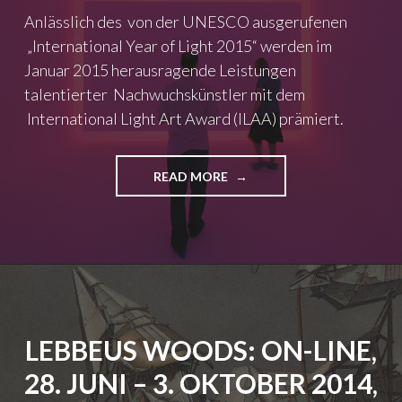
J
A
Anlässlich des von der UNESCO ausgerufenen
A
R
„International Year of Light 2015“ werden im
S
T
Januar 2015 herausragende Leistungen
P
”
E
"
talentierter Nachwuchskünstler mit dem
R
International Light Art Award (ILAA) prämiert.
S
–
D
READ MORE
"
I
E
R
R
E
S
K
T
T
E
O
V
R
E
D
R
E
LEBBEUS WOODS: ON-LINE,
G
S
A
Z
28. JUNI – 3. OKTOBER 2014,
B
E