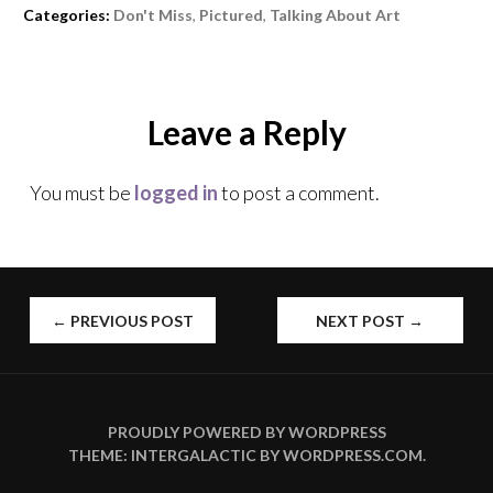
Categories:
Don't Miss
,
Pictured
,
Talking About Art
Leave a Reply
You must be
logged in
to post a comment.
←
PREVIOUS POST
NEXT POST
→
POST
NAVIGATION
PROUDLY POWERED BY WORDPRESS
THEME: INTERGALACTIC BY
WORDPRESS.COM
.