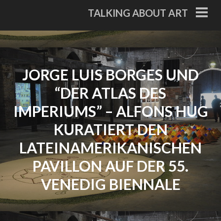
Skip
TALKING ABOUT ART
to
PRI
ME
content
JORGE LUIS BORGES UND
“DER ATLAS DES
IMPERIUMS” – ALFONS HUG
KURATIERT DEN
LATEINAMERIKANISCHEN
PAVILLON AUF DER 55.
VENEDIG BIENNALE