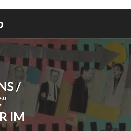
b
S /
C”
R IM