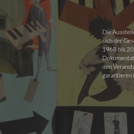
Die Ausstel
sich der Ges
1968 bis 201
Dokumentati
den Veransta
garantieren 