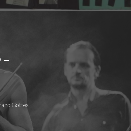
 –
hand Gottes
r