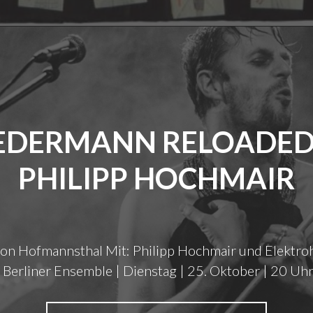
M
U
S
I
C
P
R
O
EDERMANN RELOADED
D
U
PHILIPP HOCHMAIR
C
T
I
O
N
on Hofmannsthal Mit: Philipp Hochmair und Elektro
S
/
Berliner Ensemble | Dienstag | 25. Oktober | 20 Uh
F
M
P