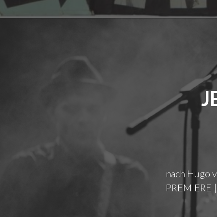
J
nach Hugo v
PREMIERE | 