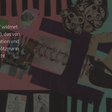
“ widmet
), das von
ation und
Brötzmann
cht