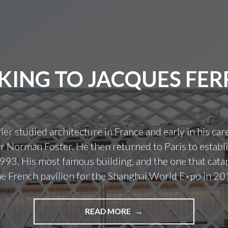
O
S
C
T
K
I
Ü
S
B
C
E
H
KING TO JACQUES FER
R
-
D
B
E
L
N
U
K
M
ier studied architecture in France and early in his ca
Ü
I
r Norman Foster. He then returned to Paris to establ
N
G
S
1993. His most famous building, and the one that cata
E
T
N
the French pavilion for the Shanghai World Expo in 20
L
S
E
C
R
A
READ MORE
"
S
N
T
C