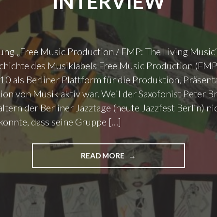
INTERVIEW
lung „Free Music Production / FMP: The Living Music
chichte des Musiklabels Free Music Production (FMP
0 als Berliner Plattform für die Produktion, Präsent
on von Musik aktiv war. Weil der Saxofonist Peter 
ltern der Berliner Jazztage (heute Jazzfest Berlin) ni
konnte, dass seine Gruppe […]
READ MORE
"
„
F
R
E
E