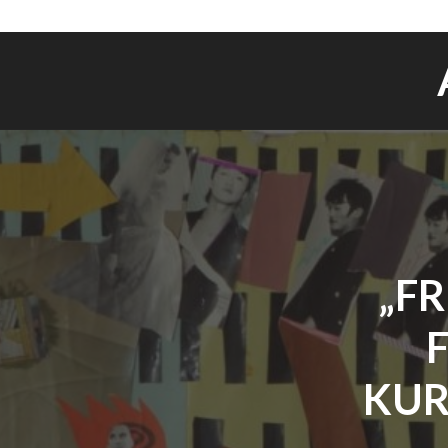
„F
F
KUR