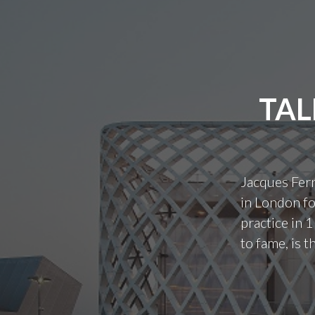
TAL
Jacques Ferr
in London fo
practice in 
to fame, is 