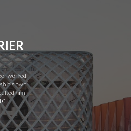
RIER
reer worked
ish his own
pulted him
10.