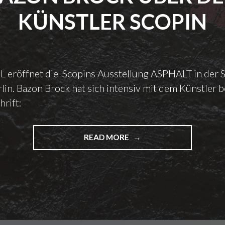
N
N
T
KÜNSTLER SCOPIN
T
E
E
R
R
V
V
I
I
E
 eröffnet die Scopins Ausstellung ASPHALT in der S
E
W
W
rlin. Bazon Brock hat sich intensiv mit dem Künstler b
"
Z
rift:
U
I
H
READ MORE
"
R
B
E
A
N
Z
F
O
A
N
N
B
T
R
A