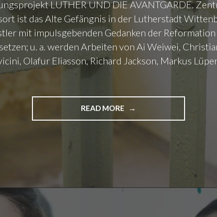
llungsprojekt LUTHER UND DIE AVANTGARDE. Zentr
T
E
I
ort ist das Alte Gefängnis in der Lutherstadt Witten
L
P
I
stler mit impulsgebenden Gedanken der Reformation
E
N
etzen; u. a. werden Arbeiten von Ai Weiwei, Christia
N
E
cini, Olafur Eliasson, Richard Jackson, Markus Lüpe
D
B
I
L
A
A
T
N
I
C
READ MORE
"
N
H
L
I
A
U
M
R
T
K
D
H
Ü
/
E
N
/
R
S
E
U
T
N
N
L
C
D