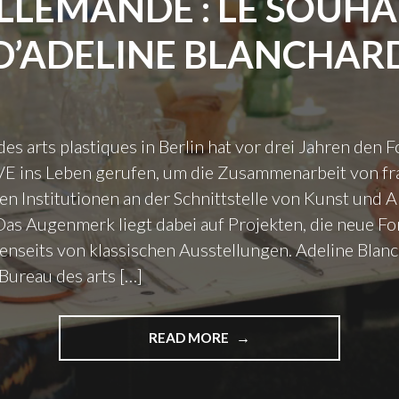
LLEMANDE : LE SOUHA
D’ADELINE BLANCHAR
es arts plastiques in Berlin hat vor drei Jahren den 
 ins Leben gerufen, um die Zusammenarbeit von fr
n Institutionen an der Schnittstelle von Kunst und A
Das Augenmerk liegt dabei auf Projekten, die neue F
jenseits von klassischen Ausstellungen. Adeline Blanc
 Bureau des arts […]
READ MORE
"
F
Ö