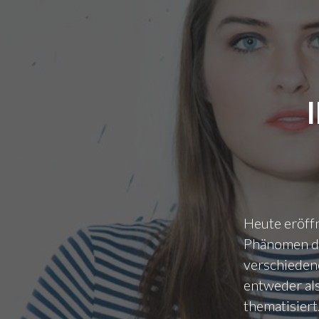
Heute eröff
Phänomen de
verschiedene
entweder al
thematisiert