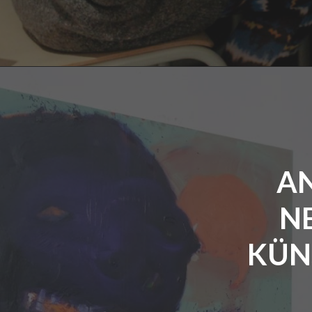
AN
N
KÜN