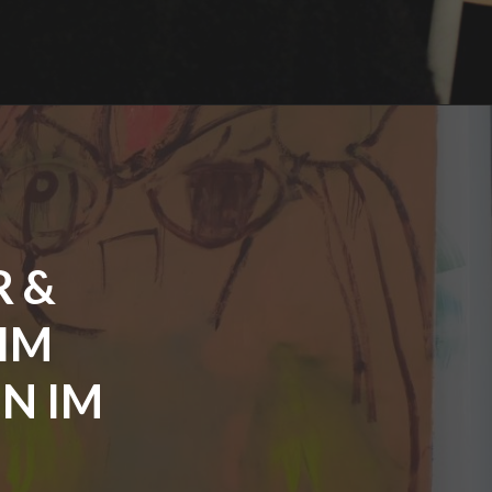
R &
IM
N IM