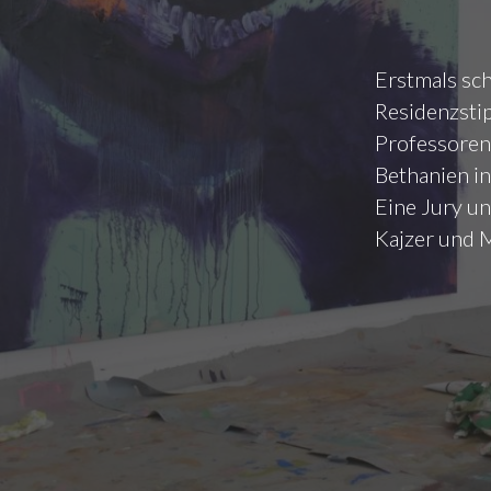
Erstmals sc
Residenzsti
Professoren
Bethanien in
Eine Jury un
Kajzer und M