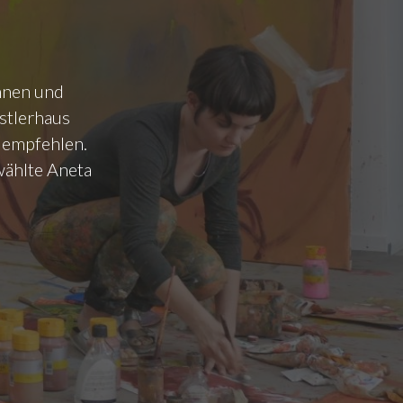
nnen und
stlerhaus
u empfehlen.
wählte Aneta