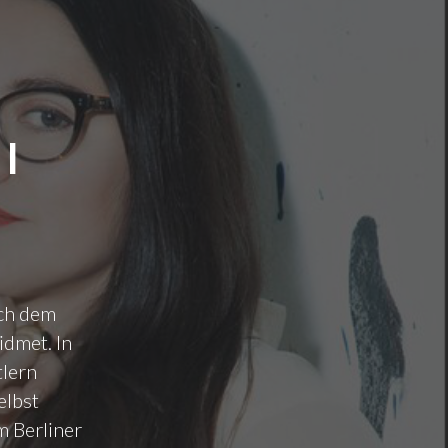
I
ch dem
dmet. In
tlern
elbst
m Berliner