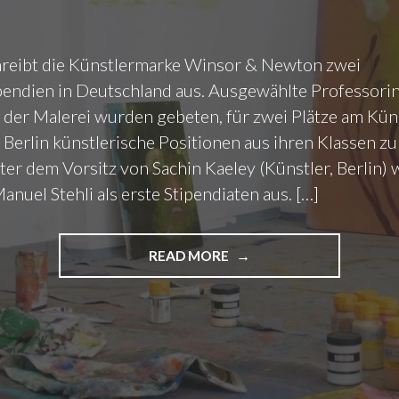
A
N
Z
hreibt die Künstlermarke Winsor & Newton zwei
Ö
pendien in Deutschland aus. Ausgewählte Professori
S
I
 der Malerei wurden gebeten, für zwei Plätze am Kün
S
 Berlin künstlerische Positionen aus ihren Klassen z
C
ter dem Vorsitz von Sachin Kaeley (Künstler, Berlin) 
H
anuel Stehli als erste Stipendiaten aus. […]
E
M
V
READ MORE
"
E
A
R
N
S
E
T
T
Ä
A
N
K
D
A