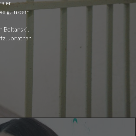
aler
berg, in dem
n Boltanski,
rtz, Jonathan