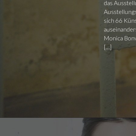
das Ausste
Ausstellungs
sich 66 Kün
auseinanders
Monica Bonvi
[…]