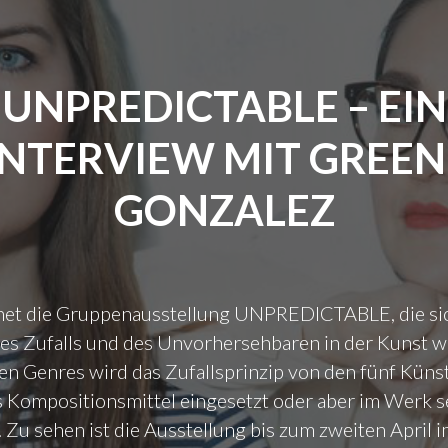
E
O
D
R
U
I
H
R
E
A
A
A
UNPREDICTABLE – EIN
U
G
V
S
E
A
B
R
INTERVIEW MIT GREEN 
N
E
L
T
T
A
G
GONZALEZ
H
C
A
A
O
R
N
O
D
I
P
E
E
É
–
net die Gruppenausstellung UNPREDICTABLE, die si
N
R
Z
s Zufalls und des Unvorhersehbaren in der Kunst wi
I
A
E
n Genres wird das Zufallsprinzip von den fünf Küns
M
T
I
I
I
T
s Kompositionsmittel eingesetzt oder aber im Werk s
N
O
G
. Zu sehen ist die Ausstellung bis zum zweiten April i
T
N
E