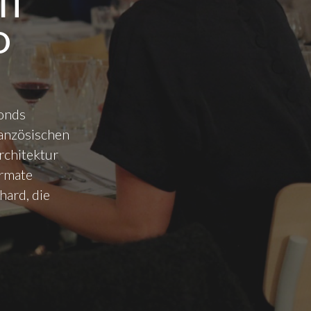
IT
D
Fonds
anzösischen
rchitektur
ormate
hard, die