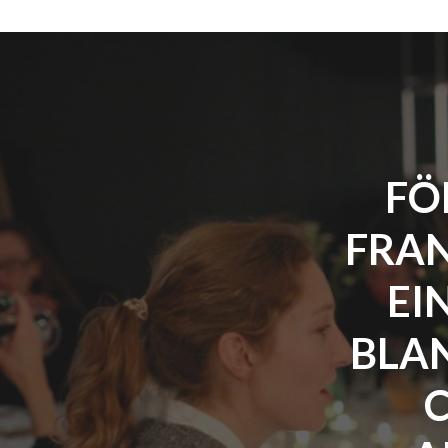
FÖ
FRAN
EI
BLA