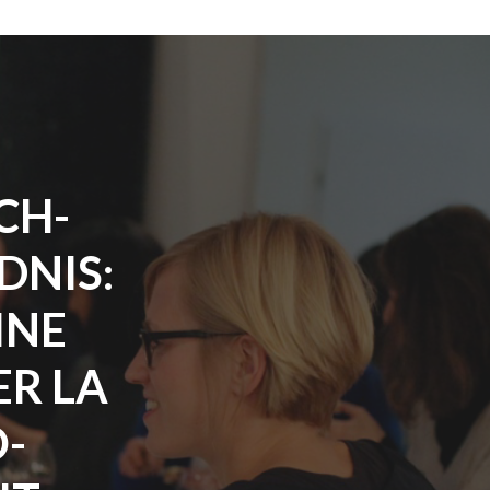
CH-
DNIS:
INE
R LA
-